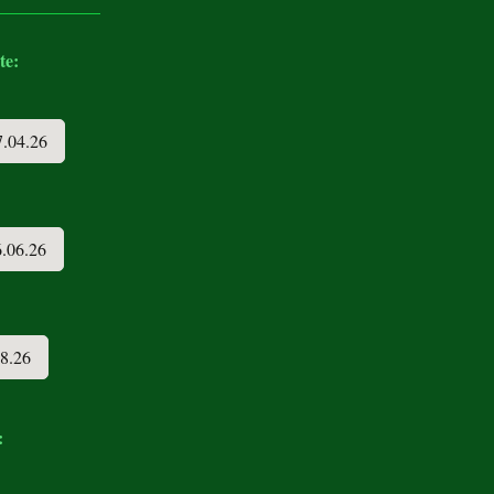
te:
7.04.26
6.06.26
08.26
: