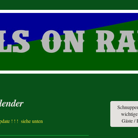
lender
Schnupper
wichtige
Gäste /
Update ! ! ! siehe unten