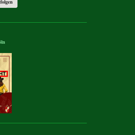
 folgen
öln