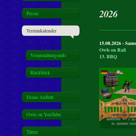
2026
Presse
Terminkalender
15.08.2026 - Sams
Owls on Rail
Veranstaltungsinfo
13. BBQ
Rückblick
Demo Auftritt
Owls on YouTube
Tänze