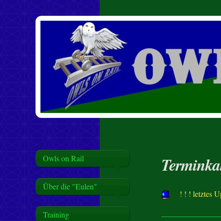
Owls on Rail
Terminka
Über die "Eulen"
! ! ! letztes 
Training